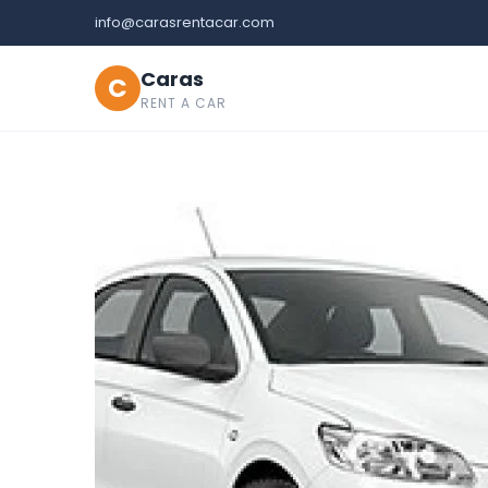
info@carasrentacar.com
Caras
C
RENT A CAR