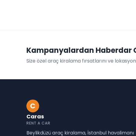
Kampanyalardan Haberdar 
Size özel araç kiralama fırsatlarını ve lokasyon 
C
Caras
RENT A CAR
Beylikdüzü araç kiralama, İstanbul havalimanı