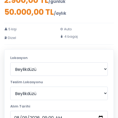
2.900,00 TL
/günlük
50.000,00 TL
/aylık
👤 5 kişi
⚙ Auto
🧳 4 bagaj
⛽ Dizel
Lokasyon
Teslim Lokasyonu
Alım Tarihi