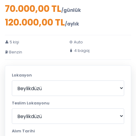
70.000,00 TL
/günlük
120.000,00 TL
/aylık
👤 5 kişi
⚙ Auto
🧳 4 bagaj
⛽ Benzin
Lokasyon
Teslim Lokasyonu
Alım Tarihi